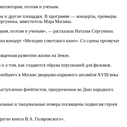
мпозиторам, поэтам и ученым.
нтры и другие площадки. В программе — концерты, премьеры
Сергунина, заместитель Мэра Москвы.
рам, поэтам и ученым»,
—
рассказала Наталья Сергунина.
 на концерт «Мелодии советского кино». Со сцены прозвучат
священная развитию жизни на Земле.
 и о том, как создаются образы персонажей для фильмов.
пнейшего в Москве дворцово-паркового ансамбля XVIII века
выступление флейтистов, приуроченное ко Дню народного
кальные и танцевальные номера посвящены подвигам героев
ругие книги В.А. Гиляровского».