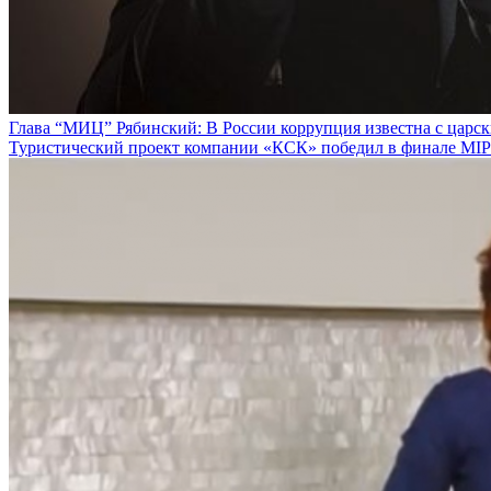
Глава “МИЦ” Рябинский: В России коррупция известна с царс
Туристический проект компании «КСК» победил в финале MIPI