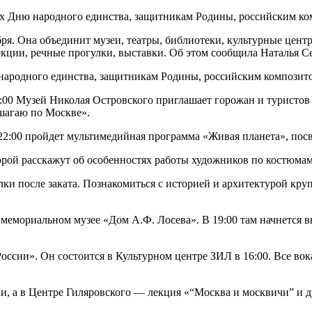
ых Дню народного единства, защитникам Родины, российским ко
ября. Она объединит музеи, театры, библиотеки, культурные це
лекции, речные прогулки, выставки. Об этом сообщила Наталья 
народного единства, защитникам Родины, российским композито
9:00 Музей Николая Островского приглашает горожан и туристов
шагаю по Москве».
и 22:00 пройдет мультимедийная программа «Живая планета», по
оторой расскажут об особенностях работы художников по костюмам
и после заката. Познакомиться с историей и архитектурой кру
мемориальном музее «Дом А.Ф. Лосева». В 19:00 там начнется 
ссии». Он состоится в Культурном центре ЗИЛ в 16:00. Все во
и, а в Центре Гиляровского — лекция «“Москва и москвичи” и д