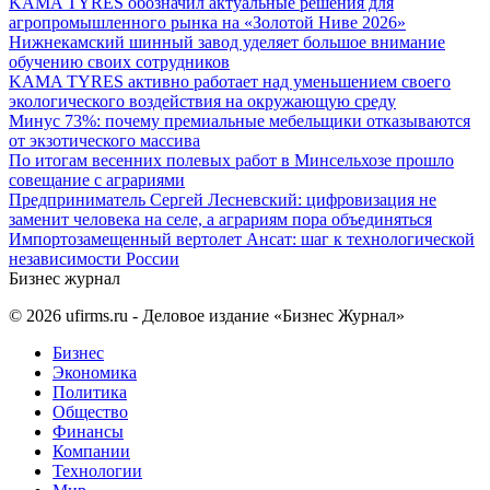
KAMA TYRES обозначил актуальные решения для
агропромышленного рынка на «Золотой Ниве 2026»
Нижнекамский шинный завод уделяет большое внимание
обучению своих сотрудников
KAMA TYRES активно работает над уменьшением своего
экологического воздействия на окружающую среду
Минус 73%: почему премиальные мебельщики отказываются
от экзотического массива
По итогам весенних полевых работ в Минсельхозе прошло
совещание с аграриями
Предприниматель Сергей Лесневский: цифровизация не
заменит человека на селе, а аграриям пора объединяться
Импортозамещенный вертолет Ансат: шаг к технологической
независимости России
Бизнес журнал
© 2026
ufirms.ru
- Деловое издание «Бизнес Журнал»
Бизнес
Экономика
Политика
Общество
Финансы
Компании
Технологии