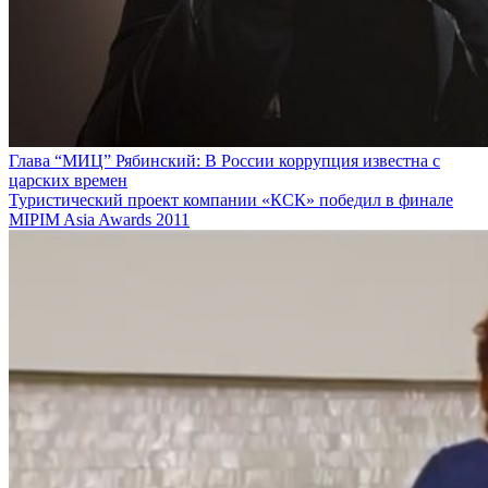
Глава “МИЦ” Рябинский: В России коррупция известна с
царских времен
Туристический проект компании «КСК» победил в финале
MIPIM Asia Awards 2011