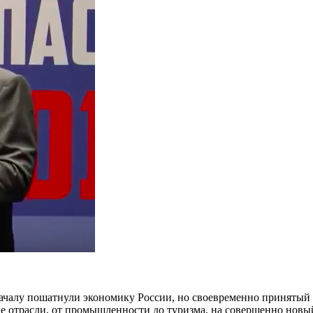
ачалу пошатнули экономику России, но своевременно принятый 
е отрасли, от промышленности до туризма, на совершенно новы