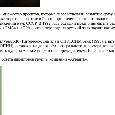
и множество проектов, которые способствовали развитию сразу 
весторе и основателе в России органического животноводства и 
 Академии наук СССР. В 1992 году будущий предприниматель уе
ы «CMA» и «CPA», что в переводе на русский язык звучит как 
уктурах ХК «Интеррос»: сначала в ОНЭКСИМ банк (1998), а зате
ИН), оставаясь на должности генерального директора до ноябр
ого курорта «Роза Хутор» и стал председателем Попечительско
ем совета директоров группы компаний «Агранта».