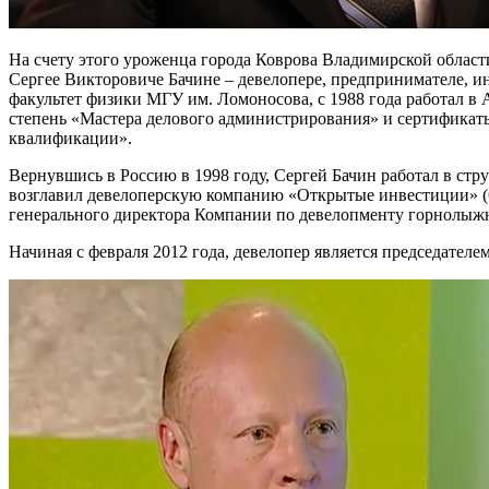
На счету этого уроженца города Коврова Владимирской област
Сергее Викторовиче Бачине – девелопере, предпринимателе, ин
факультет физики МГУ им. Ломоносова, с 1988 года работал в
степень «Mастера делового администрирования» и сертификат
квалификации».
Вернувшись в Россию в 1998 году, Сергей Бачин работал в стр
возглавил девелоперскую компанию «Открытые инвестиции» (ОП
генерального директора Компании по девелопменту горнолыжн
Начиная с февраля 2012 года, девелопер является председател