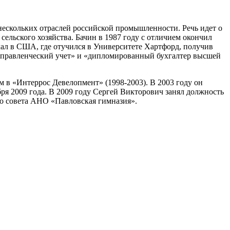
нескольких отраслей российской промышленности. Речь идет о
сельского хозяйства. Бачин в 1987 году с отличием окончил
хал в США, где отучился в Университете Хартфорд, получив
«управленческий учет» и «дипломированный бухгалтер высшей
м в «Интеррос Девелопмент» (1998-2003). В 2003 году он
я 2009 года. В 2009 году Сергей Викторович занял должность
го совета АНО «Павловская гимназия».