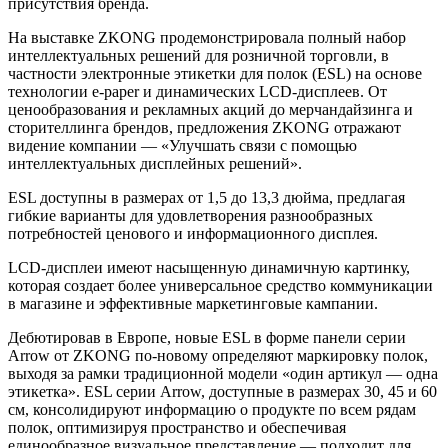
присутствия бренда.
На выставке ZKONG продемонстрировала полный набор
интеллектуальных решений для розничной торговли, в
частности электронные этикетки для полок (ESL) на основе
технологии e-paper и динамических LCD-дисплеев. От
ценообразования и рекламных акций до мерчандайзинга и
сторителлинга брендов, предложения ZKONG отражают
видение компании — «Улучшать связи с помощью
интеллектуальных дисплейных решений».
ESL доступны в размерах от 1,5 до 13,3 дюйма, предлагая
гибкие варианты для удовлетворения разнообразных
потребностей ценового и информационного дисплея.
LCD-дисплеи имеют насыщенную динамичную картинку,
которая создает более универсальное средство коммуникации
в магазине и эффективные маркетинговые кампании.
Дебютировав в Европе, новые ESL в форме панели серии
Arrow от ZKONG по-новому определяют маркировку полок,
выходя за рамки традиционной модели «один артикул — одна
этикетка». ESL серии Arrow, доступные в размерах 30, 45 и 60
см, консолидируют информацию о продукте по всем рядам
полок, оптимизируя пространство и обеспечивая
единообразное визуальное представление — подходит для