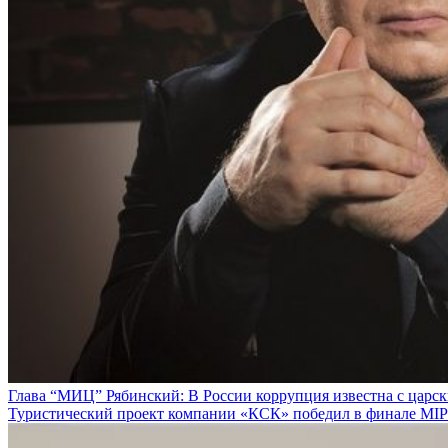
Глава “МИЦ” Рябинский: В России коррупция известна с царс
Туристический проект компании «КСК» победил в финале MIPI