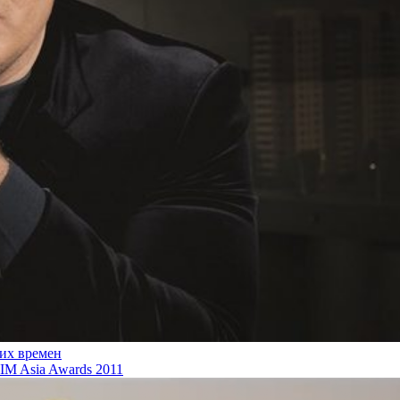
ких времен
M Asia Awards 2011