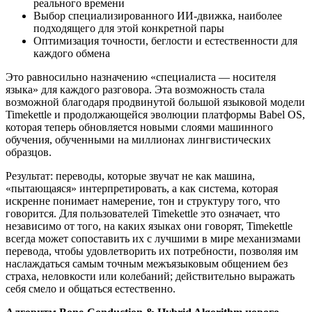
реального времени
Выбор специализированного ИИ-движка, наиболее
подходящего для этой конкретной пары
Оптимизация точности, беглости и естественности для
каждого обмена
Это равносильно назначению «специалиста — носителя
языка» для каждого разговора. Эта возможность стала
возможной благодаря продвинутой большой языковой модели
Timekettle и продолжающейся эволюции платформы Babel OS,
которая теперь обновляется новыми слоями машинного
обучения, обученными на миллионах лингвистических
образцов.
Результат: переводы, которые звучат не как машина,
«пытающаяся» интерпретировать, а как система, которая
искренне понимает намерение, тон и структуру того, что
говорится. Для пользователей Timekettle это означает, что
независимо от того, на каких языках они говорят, Timekettle
всегда может сопоставить их с лучшими в мире механизмами
перевода, чтобы удовлетворить их потребности, позволяя им
наслаждаться самым точным межъязыковым общением без
страха, неловкости или колебаний; действительно выражать
себя смело и общаться естественно.