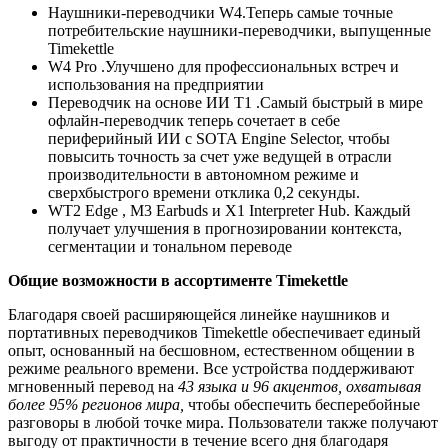
Наушники-переводчики W4.Теперь самые точные
потребительские наушники-переводчики, выпущенные
Timekettle
W4 Pro .Улучшено для профессиональных встреч и
использования на предприятии
Переводчик на основе ИИ T1 .Самый быстрый в мире
офлайн-переводчик теперь сочетает в себе
периферийный ИИ с SOTA Engine Selector, чтобы
повысить точность за счет уже ведущей в отрасли
производительности в автономном режиме и
сверхбыстрого времени отклика 0,2 секунды.
WT2 Edge , M3 Earbuds и X1 Interpreter Hub. Каждый
получает улучшения в прогнозировании контекста,
сегментации и тональном переводе
Общие возможности в ассортименте Timekettle
Благодаря своей расширяющейся линейке наушников и
портативных переводчиков Timekettle обеспечивает единый
опыт, основанный на бесшовном, естественном общении в
режиме реального времени. Все устройства поддерживают
мгновенный перевод на
43 языка и 96 акцентов, охватывая
более 95% регионов мира,
чтобы обеспечить бесперебойные
разговоры в любой точке мира. Пользователи также получают
выгоду от практичности в течение всего дня благодаря