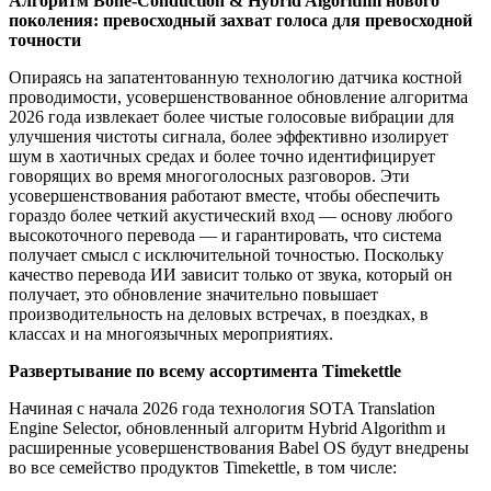
Алгоритм Bone-Conduction & Hybrid Algorithm нового
поколения: превосходный захват голоса для превосходной
точности
Опираясь на запатентованную технологию датчика костной
проводимости, усовершенствованное обновление алгоритма
2026 года извлекает более чистые голосовые вибрации для
улучшения чистоты сигнала, более эффективно изолирует
шум в хаотичных средах и более точно идентифицирует
говорящих во время многоголосных разговоров. Эти
усовершенствования работают вместе, чтобы обеспечить
гораздо более четкий акустический вход — основу любого
высокоточного перевода — и гарантировать, что система
получает смысл с исключительной точностью. Поскольку
качество перевода ИИ зависит только от звука, который он
получает, это обновление значительно повышает
производительность на деловых встречах, в поездках, в
классах и на многоязычных мероприятиях.
Развертывание по всему ассортимента Timekettle
Начиная с начала 2026 года технология SOTA Translation
Engine Selector, обновленный алгоритм Hybrid Algorithm и
расширенные усовершенствования Babel OS будут внедрены
во все семейство продуктов Timekettle, в том числе: