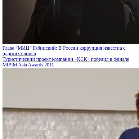
Глава “МИЦ” Рябинский: В России коррупция известна с
царских времен
Туристический проект компании «КСК» победил в финале
MIPIM Asia Awards 2011