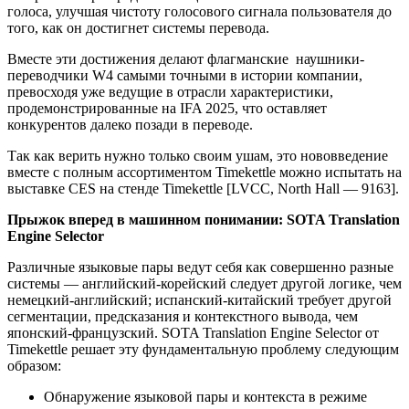
голоса, улучшая чистоту голосового сигнала пользователя до
того, как он достигнет системы перевода.
Вместе эти достижения делают флагманские наушники-
переводчики W4 самыми точными в истории компании,
превосходя уже ведущие в отрасли характеристики,
продемонстрированные на IFA 2025, что оставляет
конкурентов далеко позади в переводе.
Так как верить нужно только своим ушам, это нововведение
вместе с полным ассортиментом Timekettle можно испытать на
выставке CES на стенде Timekettle [LVCC, North Hall — 9163].
Прыжок вперед в машинном понимании: SOTA Translation
Engine Selector
Различные языковые пары ведут себя как совершенно разные
системы — английский-корейский следует другой логике, чем
немецкий-английский; испанский-китайский требует другой
сегментации, предсказания и контекстного вывода, чем
японский-французский. SOTA Translation Engine Selector от
Timekettle решает эту фундаментальную проблему следующим
образом:
Обнаружение языковой пары и контекста в режиме