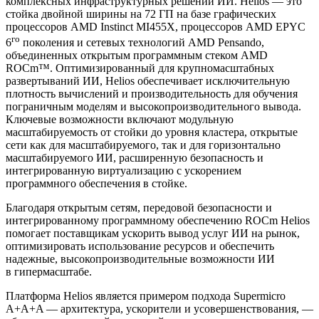
комплексных инфраструктурных решений ИИ. Helios — это
стойка двойной ширины на 72 ГП на базе графических
процессоров AMD Instinct MI455X, процессоров AMD EPYC
го
6
поколения и сетевых технологий AMD Pensando,
объединенных открытым программным стеком AMD
ROCm™. Оптимизированный для крупномасштабных
развертываний ИИ, Helios обеспечивает исключительную
плотность вычислений и производительность для обучения
пограничным моделям и высокопроизводительного вывода.
Ключевые возможности включают модульную
масштабируемость от стойки до уровня кластера, открытые
сети как для масштабируемого, так и для горизонтально
масштабируемого ИИ, расширенную безопасность и
интегрированную виртуализацию с ускорением
программного обеспечения в стойке.
Благодаря открытым сетям, передовой безопасности и
интегрированному программному обеспечению ROCm Helios
помогает поставщикам ускорить вывод услуг ИИ на рынок,
оптимизировать использование ресурсов и обеспечить
надежные, высокопроизводительные возможности ИИ
в гипермасштабе.
Платформа Helios является примером подхода Supermicro
A+A+A — архитектура, ускорители и усовершенствования, —