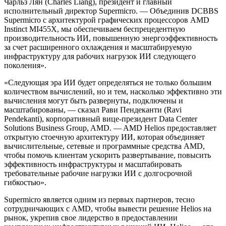
Чарльз Лян (Charles Liang), президент и главный
исполнительный директор Supermicro. — Объединив DCBBS
Supermicro с архитектурой графических процессоров AMD
Instinct MI455X, мы обеспечиваем беспрецедентную
производительность ИИ, повышенную энергоэффективность
за счет расширенного охлаждения и масштабируемую
инфраструктуру для рабочих нагрузок ИИ следующего
поколения».
«Следующая эра ИИ будет определяться не только большим
количеством вычислений, но и тем, насколько эффективно эти
вычисления могут быть развернуты, подключены и
масштабированы, — сказал Рави Пендеканти (Ravi
Pendekanti), корпоративный вице-президент Data Center
Solutions Business Group, AMD. — AMD Helios предоставляет
открытую стоечную архитектуру ИИ, которая объединяет
вычислительные, сетевые и программные средства AMD,
чтобы помочь клиентам ускорить развертывание, повысить
эффективность инфраструктуры и масштабировать
требовательные рабочие нагрузки ИИ с долгосрочной
гибкостью».
Supermicro является одним из первых партнеров, тесно
сотрудничающих с AMD, чтобы вывести решение Helios на
рынок, укрепив свое лидерство в предоставлении