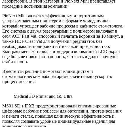
лаборатории. В этой категории PioNext Mini представляет
последние достижения компании:
PioNext Mini является эффективным и портативным
ультракомпактным принтером в формате чемоданчика,
который упрощает рабочие процессы в кабинете стоматолога.
Его система с двумя резервуарами с полимером включает в
себя ACF Fast Vat, способный печатать коронки за 10 минут, а
также HDF Clear Vat для получения результатов без
необходимости полировки и с высокой прозрачностью.
Быстрая смена материала и модернизированный LCD-экран
еще больше повышают скорость, четкость и долгосрочную
стабильность.
Вместе эти решения помогают клиницистам и
стоматологическим лабораториям значительно ускорить
процесс лечения.
Medical 3D Printer and G5 Ultra
MS01 SE иIPX2 продемонстрировали оптимизированные
цифровые рабочие процессы для ортопедии, протезирования
и печати стелек, повышая клиническую эффективность и
позволяя создавать удобные индивидуальные изделия для
конкретного пациента.