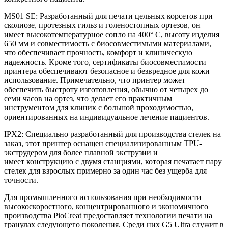
MS01 SE: Разработанный для печати цельных корсетов при
сколиозе, протезных гильз и голеностопных ортезов, он
имеет высокотемпературное сопло на 400° C, высоту изделия
650 мм и совместимость с биосовместимыми материалами,
что обеспечивает прочность, комфорт и клиническую
надежность. Кроме того, сертификаты биосовместимости
принтера обеспечивают безопасное и безвредное для кожи
использование. Примечательно, что принтер может
обеспечить быстроту изготовления, обычно от четырех до
семи часов на ортез, что делает его практичным
инструментом для клиник с большой проходимостью,
ориентированных на индивидуальное лечение пациентов.
IPX2: Специально разработанный для производства стелек на
заказ, этот принтер оснащен специализированным TPU-
экструдером для более плавной экструзии и
имеет конструкцию с двумя станциями, которая печатает пару
стелек для взрослых примерно за один час без ущерба для
точности.
Для промышленного использования при необходимости
высокоскоростного, концентрированного и экономичного
производства PioCreat предоставляет технологии печати на
гранулах следующего поколения. Среди них G5 Ultra служит в