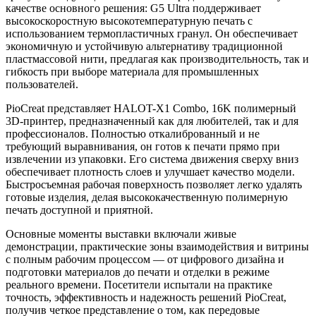
качестве основного решения: G5 Ultra поддерживает
высокоскоростную высокотемпературную печать с
использованием термопластичных гранул. Он обеспечивает
экономичную и устойчивую альтернативу традиционной
пластмассовой нити, предлагая как производительность, так и
гибкость при выборе материала для промышленных
пользователей.
PioCreat представляет HALOT-X1 Combo, 16K полимерный
3D-принтер, предназначенный как для любителей, так и для
профессионалов. Полностью откалиброванный и не
требующий выравнивания, он готов к печати прямо при
извлечении из упаковки. Его система движения сверху вниз
обеспечивает плотность слоев и улучшает качество модели.
Быстросъемная рабочая поверхность позволяет легко удалять
готовые изделия, делая высококачественную полимерную
печать доступной и приятной.
Основные моменты выставки включали живые
демонстрации, практические зоны взаимодействия и витрины
с полным рабочим процессом — от цифрового дизайна и
подготовки материалов до печати и отделки в режиме
реального времени. Посетители испытали на практике
точность, эффективность и надежность решений PioCreat,
получив четкое представление о том, как передовые