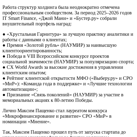
Работа структур холдинга была неоднократно отмечена
профессиональным сообществом. За период 2025–2026 годов
IT Smart Finance, «Джой Мани» и «Бустер.ру» собрали
внушительный портфель наград:
● «Хрустальная Гарнитура» за лучшую практику аналитики и
работы с данными о клиентах;
● Премия «Золотой рубль» (НАУМИР) за наивысшую
клиентоориентированность;
● Победа в VIII Всероссийском конкурсе проектов
социальной значимости (НАУМИР) за популяризацию спорта;
● CX World Awards за высокие достижения в управлении
клиентским опытом;
● Рейтинг клиентской открытости МФО («Выберу.ру» и СРО
«МиР»): «Команда года в поддержке» и «Лучшие технологии
автоматизации»;
● Признание «Связь поколений» (НАУМИР) за участие в
мемориальных акциях к 80-летию Победы.
Лично Максим Пащенко стал лауреатом конкурса
«Микрофинансирование и развитие» СРО «МиР» в
номинации «Мнение».
Так, Максим Пащенко прошел путь от запуска стартапа до