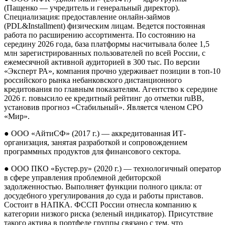
(Пащенко — учредитель и генеральный директор).
Специализация: предоставление онлайн-займов
(PDL&Installment) физическим лицам. Ведется постоянная
работа по расширению ассортимента. По состоянию на
середину 2026 года, база платформы насчитывала более 1,5
млн зарегистрированных пользователей по всей России, с
ежемесячной активной аудиторией в 300 тыс. По версии
«Эксперт РА», компания прочно удерживает позиции в топ-10
российского рынка небанковского дистанционного
кредитования по главным показателям. Агентство к середине
2026 г. повысило ее кредитный рейтинг до отметки ruBB,
установив прогноз «Стабильный». Является членом СРО
«Мир».
● ООО «АйтиСФ» (2017 г.) — аккредитованная ИТ-
организация, занятая разработкой и сопровождением
программных продуктов для финансового сектора.
● ООО ПКО «Бустер.ру» (2020 г.) — технологичный оператор
в сфере управления проблемной дебиторской
задолженностью. Выполняет функции полного цикла: от
досудебного урегулирования до суда и работы приставов.
Состоит в НАПКА. ФССП России отнесла компанию к
категории низкого риска (зеленый индикатор). Присутствие
такого актива в портфеле группы связано с тем, что