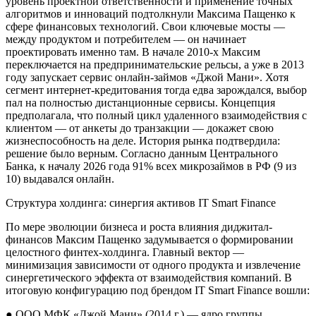
уровень проектной ответственности и применение точных
алгоритмов и инноваций подтолкнули Максима Пащенко к
сфере финансовых технологий. Свои ключевые мосты —
между продуктом и потребителем — он начинает
проектировать именно там. В начале 2010-х Максим
переключается на предпринимательские рельсы, а уже в 2013
году запускает сервис онлайн-займов «Джой Мани». Хотя
сегмент интернет-кредитования тогда едва зарождался, выбор
пал на полностью дистанционные сервисы. Концепция
предполагала, что полный цикл удаленного взаимодействия с
клиентом — от анкеты до транзакции — докажет свою
жизнеспособность на деле. История рынка подтвердила:
решение было верным. Согласно данным Центрального
Банка, к началу 2026 года 91% всех микрозаймов в РФ (9 из
10) выдавался онлайн.
Структура холдинга: синергия активов IT Smart Finance
По мере эволюции бизнеса и роста влияния диджитал-
финансов Максим Пащенко задумывается о формировании
целостного финтех-холдинга. Главный вектор —
минимизация зависимости от одного продукта и извлечение
синергетического эффекта от взаимодействия компаний. В
итоговую конфигурацию под брендом IT Smart Finance вошли:
● ООО МФК «Джой Мани» (2014 г.) — ядро группы