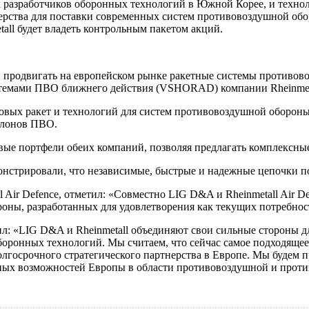
разработчиков оборонных технологий в Южной Корее, и техноло
нерства для поставки современных систем противовоздушной об
tall будет владеть контрольным пакетом акций.
 и продвигать на европейском рынке ракетные системы противо
емами ПВО ближнего действия (VSHORAD) компании Rheinmeta
 новых ракет и технологий для систем противовоздушной оборо
елонов ПВО.
вые портфели обеих компаний, позволяя предлагать комплексны
нстрировали, что независимые, быстрые и надежные цепочки по
l Air Defence, отметил: «Совместно LIG D&A и Rheinmetall Air
ны, разработанных для удовлетворения как текущих потребност
: «LIG D&A и Rheinmetall объединяют свои сильные стороны дл
оронных технологий. Мы считаем, что сейчас самое подходящее
долгосрочного стратегического партнерства в Европе. Мы будем
ных возможностей Европы в области противовоздушной и проти