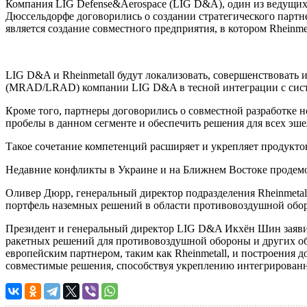
Компания LIG Defense&Aerospace (LIG D&A), один из ведущих 
Дюссельдорфе договорились о создании стратегического парт
является создание совместного предприятия, в котором Rheinme
LIG D&A и Rheinmetall будут локализовать, совершенствовать
(MRAD/LRAD) компании LIG D&A в тесной интеграции с сист
Кроме того, партнеры договорились о совместной разработке
пробелы в данном сегменте и обеспечить решения для всех эш
Такое сочетание компетенций расширяет и укрепляет продукто
Недавние конфликты в Украине и на Ближнем Востоке продемо
Оливер Дюрр, генеральный директор подразделения Rheinmetal
портфель наземных решений в области противовоздушной оборо
Президент и генеральный директор LIG D&A Икхён Шин заявил
ракетных решений для противовоздушной обороны и других об
европейским партнером, таким как Rheinmetall, и построения 
совместимые решения, способствуя укреплению интегрирован