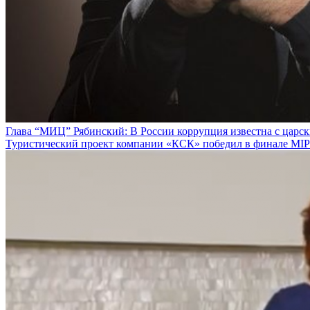
Глава “МИЦ” Рябинский: В России коррупция известна с царс
Туристический проект компании «КСК» победил в финале MIPI