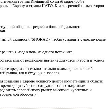
гическая группа Rheinmetall со штаб-квартирой в
ороны в Европу и страны НАТО. Краткосрочной целью сторон
воздушной обороны средней и большой дальности
ll.
ны малой дальности (SHORAD), чтобы устранить существующие
е решения «под ключ» из одного источника.
ставок имеют решающее значение для устойчивости и успеха.
 Defence предлагают исключительно взаимодополняющий
ей рынка, так и будущих вызовов».
я создания в Европе мощного центра компетенций в области
 время для углубления сотрудничества с надежным
 предлагать европейскому рынку высококонкурентные и
воракетной обороны».