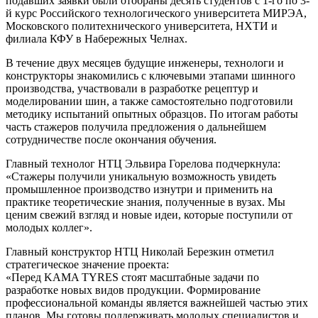
подавших заявки были отобраны десять студентов с 1-го по 3-
й курс Российского технологического университета МИРЭА,
Московского политехнического университета, НХТИ и
филиала КФУ в Набережных Челнах.
В течение двух месяцев будущие инженеры, технологи и
конструкторы знакомились с ключевыми этапами шинного
производства, участвовали в разработке рецептур и
моделировании шин, а также самостоятельно подготовили
методику испытаний опытных образцов. По итогам работы
часть стажеров получила предложения о дальнейшем
сотрудничестве после окончания обучения.
Главный технолог НТЦ Эльвира Горелова подчеркнула:
«Стажеры получили уникальную возможность увидеть
промышленное производство изнутри и применить на
практике теоретические знания, полученные в вузах. Мы
ценим свежий взгляд и новые идеи, которые поступили от
молодых коллег».
Главный конструктор НТЦ Николай Березкин отметил
стратегическое значение проекта:
«Перед KAMA TYRES стоят масштабные задачи по
разработке новых видов продукции. Формирование
профессиональной команды является важнейшей частью этих
планов. Мы готовы поддерживать молодых специалистов и