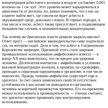
концентрация асбестового волокна в воздухе составляет 0,001
волокно на 1 см. куб. Этот уровень может варьироваться в
зависимости от региона, но, важно понимать, что у нас на
планете найти мест, где совсем не будет асбеста в
окружающей среде, довольно сложно. В горных породах, в
том числе в песке, асбест также присутствует, в подавляющем
большинстве случаев, в незначительных концентрациях.
Так почему же британские власти решили закрыть школы?
Ответ прост — английское законодательство само подпилило
сук, на котором сидит. Дело в том, что асбест в Соединенном
Королевстве запрещен. Причиной этого стало широкое
промышленное использование амфиболового асбеста — в
конце XX века выяснилось, что он вреден для здоровья
человека. Десятилетия контактов с амфиболами в условиях
высокой концентрации волокна, к примеру, на судоверфях,
приводят к серьезным нарушениям в организме, в том числе
онкологии. Правда, помимо амфиболов существует еще и
хризотил. За счет своих химических свойств (отсутствие
устойчивости к кислотам) он выводится из организма
человека за короткий промежуток времени. Его по-прежнему
можно использовать в промышленности — ученые считают,
что хризотил можно применять при контролируемом
использовании.