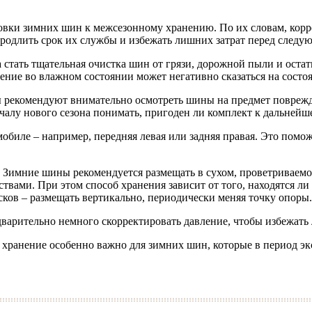
овки зимних шин к межсезонному хранению. По их словам, корр
родлить срок их службы и избежать лишних затрат перед следу
тать тщательная очистка шин от грязи, дорожной пыли и остатк
ние во влажном состоянии может негативно сказаться на состо
ты рекомендуют внимательно осмотреть шины на предмет поврежд
ачалу нового сезона понимать, пригоден ли комплект к дальнейш
мобиле – например, передняя левая или задняя правая. Это пом
. Зимние шины рекомендуется размещать в сухом, проветривае
твами. При этом способ хранения зависит от того, находятся ли
сков – размещать вертикально, периодически меняя точку опоры.
дварительно немного скорректировать давление, чтобы избежать
 хранение особенно важно для зимних шин, которые в период 