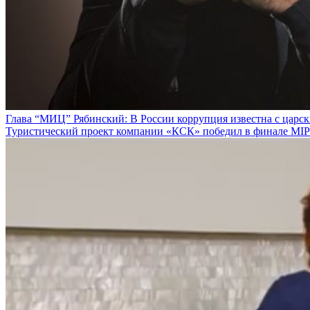
Глава “МИЦ” Рябинский: В России коррупция известна с царс
Туристический проект компании «КСК» победил в финале MIPI